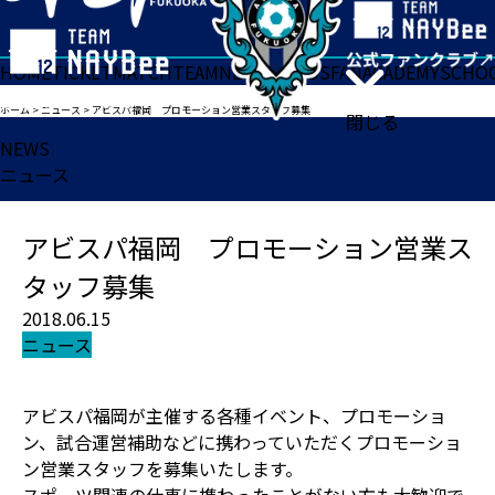
HOME
TICKET
MATCH
TEAM
NEWS
GOODS
FAN
ACADEMY
SCHO
ホーム
>
ニュース
>
アビスパ福岡 プロモーション営業スタッフ募集
閉じる
NEWS
ニュース
アビスパ福岡 プロモーション営業ス
タッフ募集
2018.06.15
ニュース
アビスパ福岡が主催する各種イベント、プロモーショ
ン、試合運営補助などに携わっていただくプロモーショ
ン営業スタッフを募集いたします。