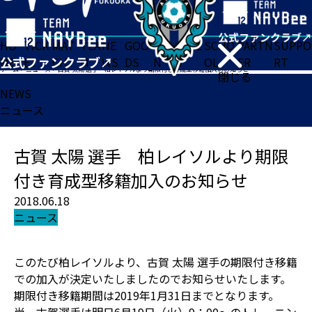
HO
TICK
MAT
TEA
NE
GOO
FA
ACADE
SCHO
PARTN
SUPPO
ME
ET
CH
M
WS
DS
N
MY
OL
ER
RT
ホーム
>
ニュース
>
古賀 太陽 選手 柏レイソルより期限付き育成型移籍加入のお知らせ
閉じる
NEWS
ニュース
古賀 太陽 選手 柏レイソルより期限
付き育成型移籍加入のお知らせ
2018.06.18
ニュース
このたび柏レイソルより、古賀 太陽 選手の期限付き移籍
での加入が決定いたしましたのでお知らせいたします。
期限付き移籍期間は2019年1月31日までとなります。