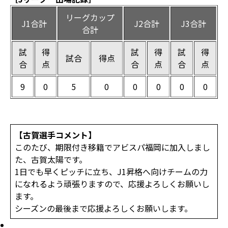
リーグカップ
J1合計
J2合計
J3合計
合計
試
得
試
得
試
得
試合
得点
合
点
合
点
合
点
9
0
5
0
0
0
0
0
【古賀選手コメント】
このたび、期限付き移籍でアビスパ福岡に加入しまし
た、古賀太陽です。
1日でも早くピッチに立ち、J1昇格へ向けチームの力
になれるよう頑張りますので、応援よろしくお願いし
ます。
シーズンの最後まで応援よろしくお願いします。