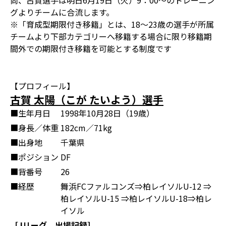
尚、古賀選手は明日6月19日（火）9：00～のトレーニン
グよりチームに合流します。
※「育成型期限付き移籍」とは、18～23歳の選手が所属
チームより下部カテゴリーへ移籍する場合に限り移籍期
間外での期限付き移籍を可能とする制度です
【プロフィール】
古賀 太陽（こが たいよう）選手
■生年月日
1998年10月28日（19歳）
■身長／体重
182cm／71kg
■出身地
千葉県
■ポジション
DF
■背番号
26
■経歴
舞浜FCファルコンズ⇒柏レイソルU-12 ⇒
柏レイソルU-15 ⇒柏レイソルU-18⇒柏レ
イソル
［Jリーグ 出場記録］