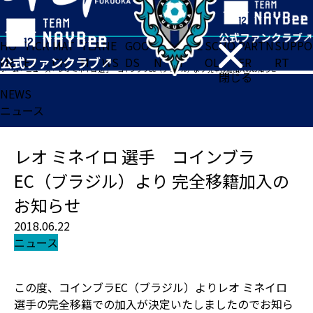
HO
TICK
MAT
TEA
NE
GOO
FA
ACADE
SCHO
PARTN
SUPPO
ME
ET
CH
M
WS
DS
N
MY
OL
ER
RT
ホーム
>
ニュース
>
レオ ミネイロ 選手 コインブラEC（ブラジル）より 完全移籍加入のお知らせ
閉じる
NEWS
ニュース
レオ ミネイロ 選手 コインブラ
EC（ブラジル）より 完全移籍加入の
お知らせ
2018.06.22
ニュース
この度、コインブラEC（ブラジル）よりレオ ミネイロ
選手の完全移籍での加入が決定いたしましたのでお知ら