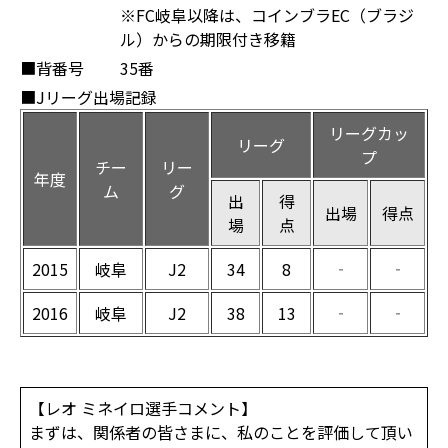
※FC岐阜以降は、コインブラEC（ブラジ
ル）からの期限付き移籍
■背番号
35番
■Jリーグ出場記録
リーグカッ
リーグ
プ
チー
リー
年度
ム
グ
出
得
出場
得点
場
点
2015
岐阜
J2
34
8
‐
‐
2016
岐阜
J2
38
13
‐
‐
【レオ ミネイロ選手コメント】
まずは、関係者の皆さまに、私のことを評価して頂い