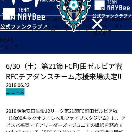
HO
TICK
MAT
TEA
NE
GOO
FA
ACADE
SCHO
PARTN
SUPPO
ME
ET
CH
M
WS
DS
N
MY
OL
ER
RT
ホーム
>
ニュース
>
6/30（土）第21節 FC町田ゼルビア戦 RFCチアダンスチーム応援来場決定!!
閉じる
NEWS
ニュース
6/30（土）第21節 FC町田ゼルビア戦
RFCチアダンスチーム応援来場決定!!
2018.06.22
ニュース
2018明治安田生命J2リーグ第21節FC町田ゼルビア戦
（18:00キックオフ／レベルファイブスタジアム）に、ア
ビスパ福岡・チアリーダーズ・ジュニアの講師を務めて