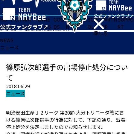
HO
TICK
MAT
TEA
NE
GOO
FA
ACADE
SCHO
PARTN
SUPPO
ME
ET
CH
M
WS
DS
N
MY
OL
ER
RT
ホーム
>
ニュース
>
篠原弘次郎選手の出場停止処分について
閉じる
NEWS
ニュース
篠原弘次郎選手の出場停止処分につい
て
2018.06.29
ニュース
明治安田生命Ｊ２リーグ 第20節 大分トリニータ戦にお
ける篠原弘次郎選手の行為に対して、下記の通り、出場
停止処分を決定しましたのでお知らせします。