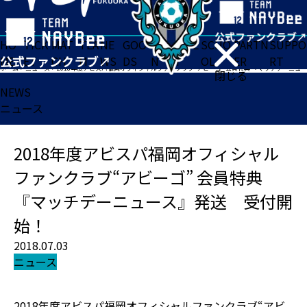
HO
TICK
MAT
TEA
NE
GOO
FA
ACADE
SCHO
PARTN
SUPPO
ME
ET
CH
M
WS
DS
N
MY
OL
ER
RT
ホーム
>
ニュース
>
2018年度アビスパ福岡オフィシャルファンクラブ“アビーゴ” 会員特典 『マッチデーニュース』発送 受付開始！
閉じる
NEWS
ニュース
2018年度アビスパ福岡オフィシャル
ファンクラブ“アビーゴ” 会員特典
『マッチデーニュース』発送 受付開
始！
2018.07.03
ニュース
2018年度アビスパ福岡オフィシャルファンクラブ“アビ