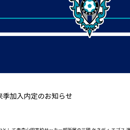
 来季加入内定のお知らせ
として青森山田高校サッカー部所属の三國 ケネディ エブス 