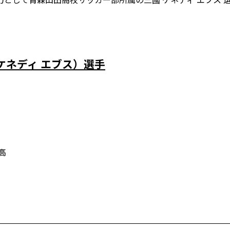
 ケネディ エブス）選手
高