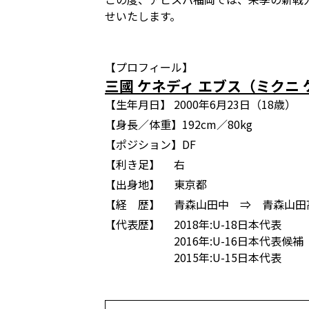
せいたします。
【プロフィール】
三國 ケネディ エブス（ミクニ
【生年月日】
2000年6月23日（18歳）
【身長／体重】
192cm／80kg
【ポジション】
DF
【利き足】
右
【出身地】
東京都
【経 歴】
青森山田中 ⇒ 青森山田
【代表歴】
2018年:U-18日本代表
2016年:U-16日本代表候補
2015年:U-15日本代表