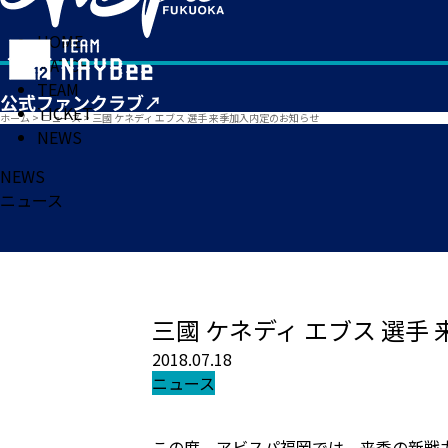
HOME
MATCH
TEAM
TICKET
ホーム
>
ニュース
>
三國 ケネディ エブス 選手 来季加入内定のお知らせ
NEWS
NEWS
ニュース
三國 ケネディ エブス 選手
2018.07.18
ニュース
この度、アビスパ福岡では、来季の新戦力