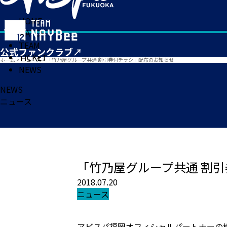
HOME
MATCH
TEAM
TICKET
ホーム
>
ニュース
>
「竹乃屋グループ共通 割引券付チラシ」配布のお知らせ
NEWS
NEWS
ニュース
「竹乃屋グループ共通 割
2018.07.20
ニュース
アビスパ福岡オフィシャルパートナーの株