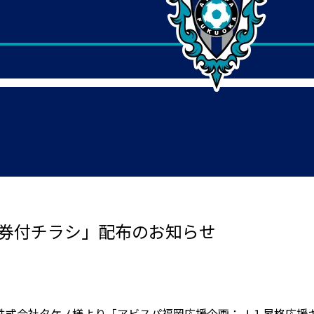
引券付チラシ」配布のお知らせ
式会社タケノ様より「アビスパ福岡応援企画：Ｊ１昇格応援キャ