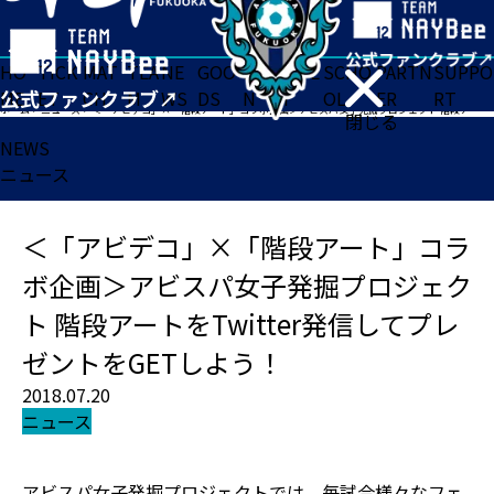
HO
TICK
MAT
TEA
NE
GOO
FA
ACADE
SCHO
PARTN
SUPPO
ME
ET
CH
M
WS
DS
N
MY
OL
ER
RT
ホーム
>
ニュース
>
＜「アビデコ」×「階段アート」コラボ企画＞アビスパ女子発掘プロジェクト 階段アートをTwitter発信してプレゼントをGETしよう！
閉じる
NEWS
ニュース
＜「アビデコ」×「階段アート」コラ
ボ企画＞アビスパ女子発掘プロジェク
ト 階段アートをTwitter発信してプレ
ゼントをGETしよう！
2018.07.20
ニュース
アビスパ女子発掘プロジェクトでは、毎試合様々なフェ