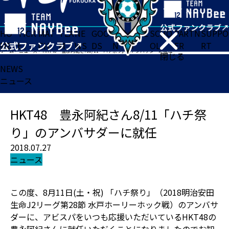
HO
TICK
MAT
TEA
NE
GOO
FA
ACADE
SCHO
PARTN
SUPPO
ME
ET
CH
M
WS
DS
N
MY
OL
ER
RT
ホーム
>
ニュース
>
HKT48 豊永阿紀さん8/11「ハチ祭り」のアンバサダーに就任
閉じる
NEWS
ニュース
HKT48 豊永阿紀さん8/11「ハチ祭
り」のアンバサダーに就任
2018.07.27
ニュース
この度、8月11日(土・祝) 「ハチ祭り」（2018明治安田
生命J2リーグ第28節 水戸ホーリーホック戦）のアンバサ
ダーに、アビスパをいつも応援いただいているHKT48の