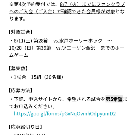
※第4次予約受付では、
8/7（火）までにファンクラブ
へのご入会（ご入金）が確認できた会員様が対象
とな
ります。
【対象試合】
・8/11(土) 第28節 vs.水戸ホーリーホック ～
10/28（日）第39節 vs.ツエーゲン金沢 までのホー
ムゲーム
【募集数】
・1試合 15組（30名様）
【応募方法】
・下記、申込サイトから、希望される試合を
第5希望
ま
でお申込みください。
https://goo.gl/forms/pGxNqOvmhOdpyumD2
【応募締切り日】