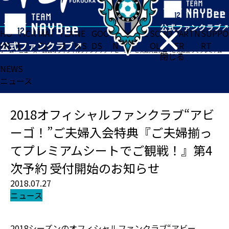
HO
TICK
MAT
TEA
NE
GOO
FA
ACADE
SCHO
PARTN
SUPPO
ME
ET
CH
M
WS
DS
N
MY
OL
ER
RT
ホーム
>
ニュース
>
2018オフィシャルファンクラブ“アビーゴ！”ご夫婦入会特典『ご夫婦揃ってプレミアムシートでご観戦！』第4次予約 受付開始のお知らせ
閉じる
NEWS
ニュース
2018オフィシャルファンクラブ“アビ
ーゴ！”ご夫婦入会特典『ご夫婦揃っ
てプレミアムシートでご観戦！』第4
次予約 受付開始のお知らせ
2018.07.27
ニュース
2018シーズンのオフィシャルファンクラブ“アビー