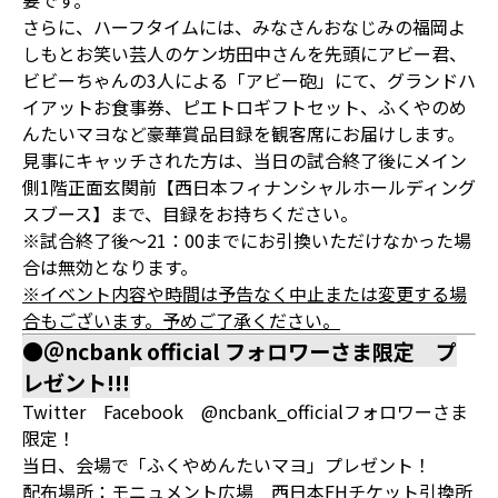
要です。
さらに、ハーフタイムには、みなさんおなじみの福岡よ
しもとお笑い芸人のケン坊田中さんを先頭にアビー君、
ビビーちゃんの3人による「アビー砲」にて、グランドハ
イアットお食事券、ピエトロギフトセット、ふくやのめ
んたいマヨなど豪華賞品目録を観客席にお届けします。
見事にキャッチされた方は、当日の試合終了後にメイン
側1階正面玄関前【西日本フィナンシャルホールディング
スブース】まで、目録をお持ちください。
※試合終了後～21：00までにお引換いただけなかった場
合は無効となります。
※イベント内容や時間は予告なく中止または変更する場
合もございます。予めご了承ください。
●＠ncbank official フォロワーさま限定 プ
レゼント!!!
Twitter Facebook @ncbank_officialフォロワーさま
限定！
当日、会場で「ふくやめんたいマヨ」プレゼント！
配布場所：モニュメント広場 西日本FHチケット引換所