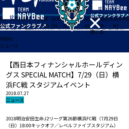
HO
TICK
MAT
TEA
NE
GOO
FA
ACADE
SCHO
PARTN
SUPPO
ME
ET
CH
M
WS
DS
N
MY
OL
ER
RT
ホーム
>
ニュース
>
【西日本フィナンシャルホールディングス SPECIAL MATCH】7/29（日）横浜FC戦 スタジアムイベント
閉じる
NEWS
ニュース
【西日本フィナンシャルホールディン
グス SPECIAL MATCH】7/29（日）横
浜FC戦 スタジアムイベント
2018.07.27
ニュース
2018明治安田生命J2リーグ第26節横浜FC戦（7月29日
（日）18:00キックオフ／レベルファイブスタジアム）