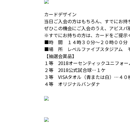
カードデザイン
当日ご入会の方はもちろん、すでにお持
ぜひこの機会にご入会のうえ、アビスパ福
※すでにお持ちの方は、カードをご提示
■時 間 １４時３０分～２０時００分
■場 所 レベルファイブスタジアム 
【抽選会賞品】
１等 2018オーセンティックユニフォーム（
２等 2018公式試合球…１ケ
３等 VISAタオル（青または白）…４０
４等 オリジナルバンダナ