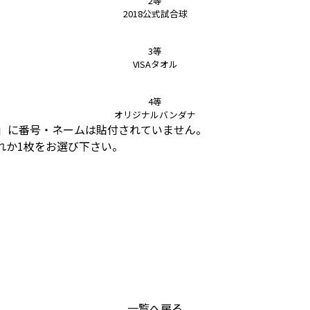
2等
2018公式試合球
3等
VISAタオル
4等
オリジナルバンダナ
ム」に番号・ネームは貼付されていません。
ずれか1枚をお選び下さい。
一覧へ戻る