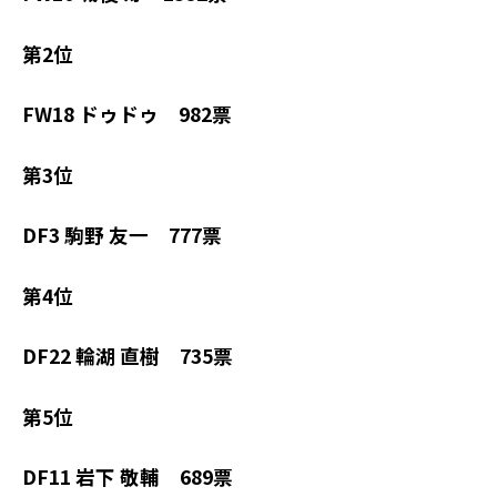
第2位
FW18 ドゥドゥ 982票
第3位
DF3 駒野 友一 777票
第4位
DF22 輪湖 直樹 735票
第5位
DF11 岩下 敬輔 689票