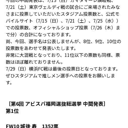
今回の中間発表は、7/15（日）カマタマーレ讃岐戦、
7/21（土）東京ヴェルディ戦の試合にご来場されたみな
さまに投票していただいたスタジアム投票数と、公式モ
バイルサイト（7/15（日）、7/21（土）、7/25（水））
での投票数、オフィシャルショップ投票（7/26（木）ま
で分）の合計になっております。
尚、今回、選手名は公表しませんが、8位、9位、10位の
投票数をあわせて発表いたします。
非常に大混戦となっており、11位以下の票数も同様、票
数はほぼ離れておりません。
7/29（日）横浜FC戦は最後の投票日となっております。
ぜひスタジアムで推しメン選手への投票をお願いしま
す。
［第6回 アビスパ福岡選抜総選挙 中間発表］
第1位
FW10 城後 寿 1352票