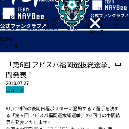
HO
TICK
MAT
TEA
NE
GOO
FA
ACADE
SCHO
PARTN
SUPPO
ME
ET
CH
M
WS
DS
N
MY
OL
ER
RT
ホーム
>
ニュース
>
「第6回 アビスパ福岡選抜総選挙」中間発表！
閉じる
NEWS
ニュース
「第6回 アビスパ福岡選抜総選挙」中
間発表！
2018.07.27
ニュース
8月に制作の後期日程ポスターに登場する７選手を決め
る「第６回 アビスパ福岡選抜総選挙」の2回目の中間結
果を発表いたします!!