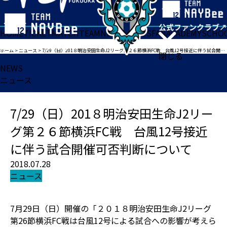
HOME
TICKET
MATCH
TEAM
NEWS
GOODS
FAN
ACADEMY
SCHO
ホーム
>
ニュース
>
7/29（日）201８明治安田生命J2リーグ第２６節横浜FC戦 台風12号接近に伴う試合開催可否判断について
閉じる
NEWS
ニュース
7/29（日）201８明治安田生命J2リー
グ第２６節横浜FC戦 台風12号接近
に伴う試合開催可否判断について
2018.07.28
ニュース
7月29日（日）開催の「２０１８明治安田生命J2リーグ
第26節横浜FC戦は台風12号による試合への影響が考えら