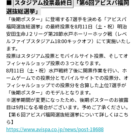
■
スタジアム投票最終日
「第6回アビスパ福岡
選抜総選挙」
「後期ポスター」に登場する7選手を決める「アビスパ
福岡選抜総選挙」の最終投票を8月11日（土・祝）明治
安田生命J２リーグ第28節水戸ホーリーホック戦（レベ
ルファイブスタジアム18:00キックオフ）にて実施いたし
ます。
投票はスタジアム投票とモバイルサイト投票、そしてオ
フィシャルショップ投票の３つとなります。
8月11日（土・祝）水戸戦終了後に開票作業を行い、ホ
ームゲームでの投票分とモバイルサイトでの投票分、オ
フィシャルショップでの投票分を合算した上位7選手が
「後期ポスター」のモデルとなります。
※選挙期間が変更になったため、後期ポスターのお披露
目は9月になる場合がございます。予めご了承ください。
【第６回アビスパ福岡選抜総選挙について詳しくはこち
ら】
https://www.avispa.co.jp/news/post-18688