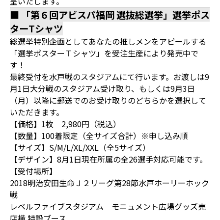
呈いたします。
■ 「第６回アビスパ福岡 選抜総選挙」選挙ポス
ターTシャツ
総選挙特別企画としてあなたの推しメンをアピールする
「選挙ポスターＴシャツ」を受注生産により発売中で
す！
最終受付を水戸戦のスタジアムにて行います。お渡しは9
月1日大分戦のスタジアム受け取り、もしくは9月3日
（月）以降に郵送でのお受け取りのどちらかを選択して
いただきます。
【価格】1枚 2,980円（税込）
【数量】100着限定（全サイズ合計）※申し込み順
【サイズ】S/M/L/XL/XXL（全5サイズ）
【デザイン】8月1日現在所属の全26選手対応可能です。
【受付場所】
2018明治安田生命Ｊ２リーグ第28節水戸ホーリーホック
戦
レベルファイブスタジアム モニュメント広場グッズ売
店横 特設ブース