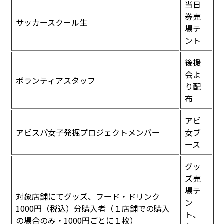
当日
券売
サッカースクール生
場テ
ント
後援
会よ
ボランティアスタッフ
り配
布
アビ
アビスパ女子発掘プロジェクトメンバー
女ブ
ース
グッ
ズ売
場テ
対象店舗にてグッズ、フード・ドリンク
ン
1000円（税込）分購入者（１店舗での購入
ト、
の場合のみ・1000円ごとに１枚）