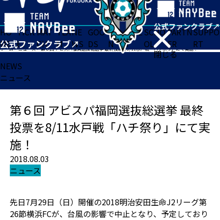
HO
TICK
MAT
TEA
NE
GOO
FA
ACADE
SCHO
PARTN
SUPPO
ME
ET
CH
M
WS
DS
N
MY
OL
ER
RT
ホーム
>
ニュース
>
第６回 アビスパ福岡選抜総選挙 最終投票を8/11水戸戦「ハチ祭り」にて実施！
閉じる
NEWS
ニュース
第６回 アビスパ福岡選抜総選挙 最終
投票を8/11水戸戦「ハチ祭り」にて実
施！
2018.08.03
ニュース
先日7月29日（日）開催の2018明治安田生命J2リーグ第
26節横浜FCが、台風の影響で中止となり、予定しており