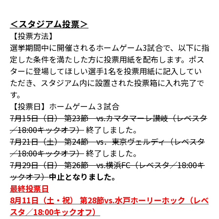
＜スタジアム投票＞
【投票方法】
選挙期間中に開催されるホームゲーム3試合で、以下に指
定した条件を満たした方に投票用紙を配布します。ポス
ターに登場してほしい選手1名を投票用紙に記入してい
ただき、スタジアム内に設置された投票箱に入れ完了で
す。
【投票日】ホームゲーム３試合
7月15日（日） 第23節 vs.カマタマーレ讃岐（レベスタ
／18:00キックオフ）
終了しました。
7月21日（土） 第24節 vs．東京ヴェルディ（レベスタ
／18:00キックオフ）
終了しました。
7月29日（日） 第26節 vs.横浜FC（レベスタ／18:00キ
ックオフ）
中止となりました。
最終投票日
8月11日（土・祝） 第28節vs.水戸ホーリーホック（レベ
スタ／18:00キックオフ）