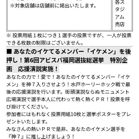
各ス
※対象店舗は店舗前に掲出いたします。
タジ
アム
売店
※ 投票用紙１枚につき１選手の投票ですが、一人が投票
できる枚数の制限はございません。
■ あなたのイケてるメンバー「イケメン」を後
押し！第6回アビスパ福岡選抜総選挙 特別企
画 応援演説実施！
あなたの力で！愛で！あなたのイケてるメンバー「イケ
メン」を神７入りさせよう！水戸ホーリーホック戦で最
後の応援演説を行います。街頭演説ならぬモニュメント
広場演説で選手本人に代わって熱く熱くＰＲ！投票を呼
び掛けてください。
参加者にはもれなく投票用紙10枚と選挙ポスターをプレ
ゼントいたします。
みなさんの熱いＰＲで是非、あなたのイケメン選手を
『神７』に推し上げましょう！