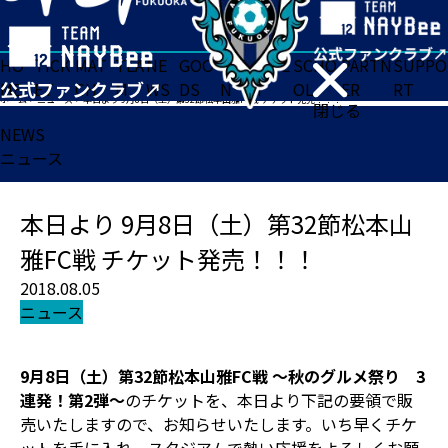
HO
TICK
MAT
TEA
NE
GOO
FA
ACADE
SCHO
PARTN
SUPPO
ME
ET
CH
M
WS
DS
N
MY
OL
ER
RT
ホーム
>
ニュース
>
本日より 9月8日（土）第32節松本山雅FC戦 チケット発売！！！
閉じる
NEWS
ニュース
本日より 9月8日（土）第32節松本山
雅FC戦 チケット発売！！！
2018.08.05
ニュース
9月8日（土）第32節松本山雅FC戦 ～秋のグルメ祭り 3
連発！第2弾～
のチケットを、本日より下記の要領で販
売いたしますので、お知らせいたします。いち早くチケ