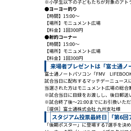
※小学生以下の子どもたちが対象のアト
●ヨーヨー釣り
【時間】15:00～
【場所】モニュメント広場
【料金】1回300円
●射的コーナー
【時間】15:00～
【場所】モニュメント広場
【料金】1回300円
来場者プレゼントは「富士通ノ
富士通ノートパソコン「FMV LIFEBOO
試合当日に配布するマッチデーニュース
当選された方はモニュメント広場の総合
※試合当日に目録をお渡しし、後日郵送
※試合終了後～21:00までにお引換い
［提供］富士通株式会社 九州支社様
スタジアム投票最終日
「第6回
「後期ポスター」に登場する7選手を決め