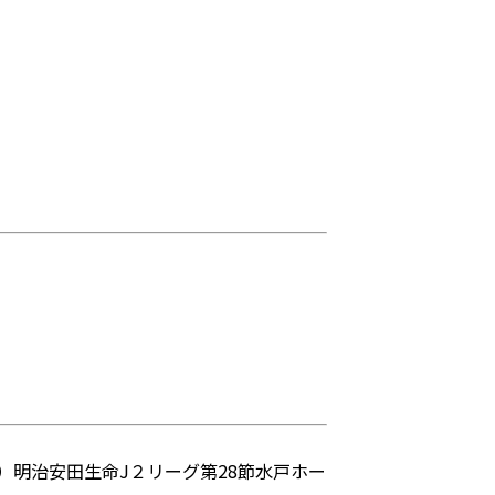
）明治安田生命J２リーグ第28節水戸ホー