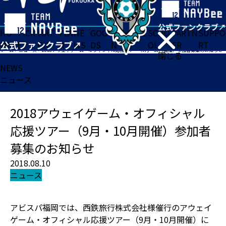
HO
TICK
MAT
TEA
NE
GOO
FA
ACADE
SCHO
PARTN
SUPPO
ME
ET
CH
M
WS
DS
N
MY
OL
ER
RT
ホーム
>
ニュース
>
2018アウェイゲーム・オフィシャル応援ツアー（9月・10月開催）参加者募集のお知らせ
閉じる
NEWS
ニュース
2018アウェイゲーム・オフィシャル
応援ツアー（9月・10月開催）参加者
募集のお知らせ
2018.08.10
ニュース
アビスパ福岡では、西鉄旅行株式会社様催行のアウェイ
ゲーム・オフィシャル応援ツアー（9月・10月開催）に