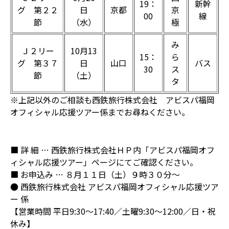
19：
新幹
グ 第２２
日
京都
京
00
線
節
（水）
極
み
Ｊ２リー
10月13
15：
ら
グ 第３７
日
山口
バス
30
ス
節
（土）
タ
※上記以外のご相談も西鉄旅行株式会社 アビスパ福岡
オフィシャル応援ツアー係までお尋ねください。
■ 詳 細 … 西鉄旅行株式会社ＨＰ内「アビスパ福岡オフ
ィシャル応援ツアー」ページにてご確認ください。
■ お申込み … ８月１１日（土）９時３０分～
● 西鉄旅行株式会社 アビスパ福岡オフィシャル応援ツア
ー 係
【営業時間 平日9:30～17:40／土曜9:30～12:00／日・祝
休み】