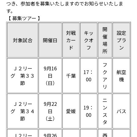
つき、参加者を募集いたしますのでお知らせいたしま
す。
【 募集ツアー 】
開
対戦
キッ
設定
催
対象試合
開催日
カー
クオ
プラ
場
ド
フ
ン
所
フ
Ｊ２リー
9月16
17：
ク
航空
グ 第３３
日
千葉
00
ア
機
節
（日）
リ
ニ
Ｊ２リー
9月22
19：
ン
グ 第３４
日
愛媛
バス
00
ス
節
（土）
タ
Ｊ２リー
9月26
西