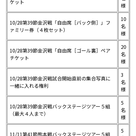
ケット
様
10
10/28第39節金沢戦「自由席［バック側］」フ
名
ァミリー券（４枚セット）
様
20
10/28第39節金沢戦「自由席［ゴール裏］ペア
名
チケット
様
3
10/28第39節金沢戦試合開始直前の集合写真に
名
一緒に入れる権利
様
5
10/28第39節金沢戦バックステージツアー５組
名
（最大４人まで）
様
5
11/11第41節熊本戦バックステージツアー５組