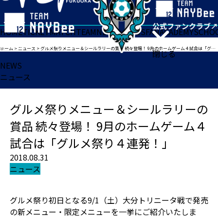
HOME
TICKET
MATCH
TEAM
NEWS
GOODS
FAN
ACADEMY
SCHO
ホーム
>
ニュース
>
グルメ祭りメニュー＆シールラリーの賞品 続々登場！ 9月のホームゲーム４試合は「グルメ祭り４連発！」
閉じる
NEWS
ニュース
グルメ祭りメニュー＆シールラリーの
賞品 続々登場！ 9月のホームゲーム４
試合は「グルメ祭り４連発！」
2018.08.31
ニュース
グルメ祭り初日となる9/1（土）大分トリニータ戦で発売
の新メニュー・限定メニューを一挙にご紹介いたしま