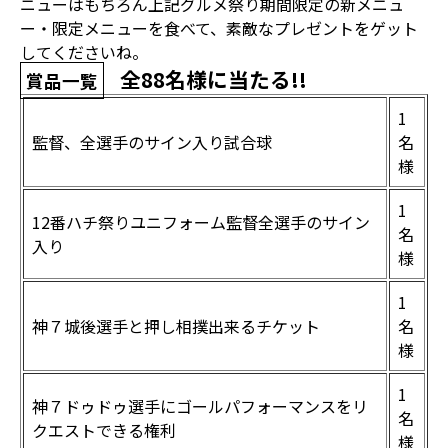
ニューはもちろん上記グルメ祭り期間限定の新メニュ
ー・限定メニューを食べて、素敵なプレゼントをゲット
してくださいね。
全88名様に当たる!!
賞品一覧
1
監督、全選手のサイン入り試合球
名
様
1
12番ハチ祭りユニフォーム監督全選手のサイン
名
入り
様
1
神７城後選手と押し相撲出来るチケット
名
様
1
神７ドゥドゥ選手にゴールパフォーマンスをリ
名
クエストできる権利
様