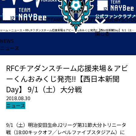
HOME
TICKET
MATCH
TEAM
NEWS
GOODS
FAN
ACADEMY
SCHO
ホーム
>
ニュース
>
RFCチアダンスチーム応援来場＆アビーくんおみくじ発売!!【西日本新聞Day】 9/1（土）大分戦
閉じる
NEWS
ニュース
RFCチアダンスチーム応援来場＆アビ
ーくんおみくじ発売!!【西日本新聞
Day】 9/1（土）大分戦
2018.08.30
ニュース
9/1（土）明治安田生命J2リーグ第31節大分トリニータ
戦（18:00キックオフ／レベルファイブスタジアム）に