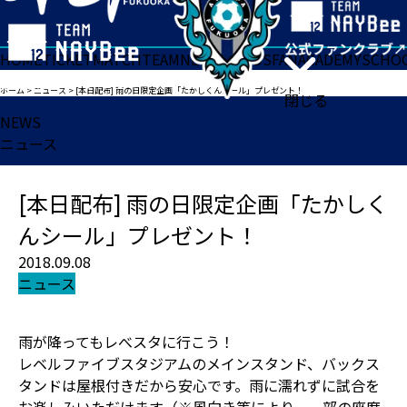
HOME
TICKET
MATCH
TEAM
NEWS
GOODS
FAN
ACADEMY
SCHO
ホーム
>
ニュース
>
[本日配布] 雨の日限定企画「たかしくんシール」プレゼント！
閉じる
NEWS
ニュース
[本日配布] 雨の日限定企画「たかしく
んシール」プレゼント！
2018.09.08
ニュース
雨が降ってもレべスタに行こう！
レベルファイブスタジアムのメインスタンド、バックス
タンドは屋根付きだから安心です。雨に濡れずに試合を