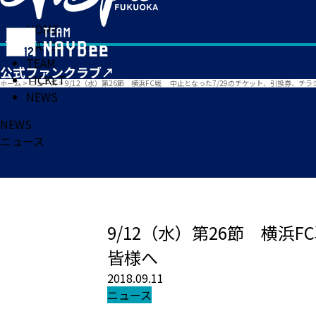
HOME
MATCH
TEAM
TICKET
ホーム
>
ニュース
>
9/12（水）第26節 横浜FC戦 中止となった7/29のチケット、引換券、チ
NEWS
NEWS
ニュース
9/12（水）第26節 横
皆様へ
2018.09.11
ニュース