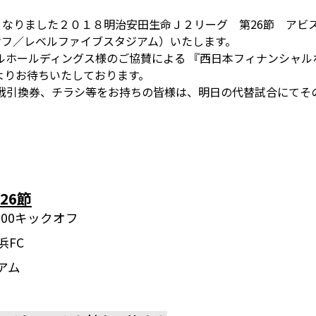
となりました２０１８明治安田生命Ｊ２リーグ 第26節 アビス
クオフ／レベルファイブスタジアム）いたします。
ールディングス様のご協賛による 『西日本フィナンシャルホールデ
よりお待ちいたしております。
観戦引換券、チラシ等をお持ちの皆様は、明日の代替試合にて
。
26節
19:00キックオフ
浜FC
アム