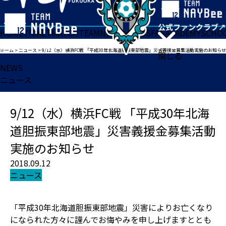
HOME
TICKET
MATCH
TEAM
NEWS
GOODS
FAN
ACADEMY
SCHO
ホーム
>
ニュース
>
9/12（水）横浜FC戦 「平成30年北海道胆振東部地震」災害義援金募集活動実施のお知らせ
閉じる
NEWS
ニュース
9/12（水）横浜FC戦 「平成30年北海
道胆振東部地震」災害義援金募集活動
実施のお知らせ
2018.09.12
ニュース
「平成30年北海道胆振東部地震」災害によりお亡くなり
になられた方々に謹んでお悔やみを申し上げますととも