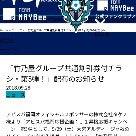
HOME
TICKET
MATCH
TEAM
NEWS
GOODS
FAN
ACADEMY
SCHO
ホーム
>
ニュース
>
「竹乃屋グループ共通割引券付チラシ・第3弾！」配布のお知らせ
閉じる
NEWS
ニュース
「竹乃屋グループ共通割引券付チラ
シ・第3弾！」配布のお知らせ
2018.09.28
ニュース
アビスパ福岡オフィシャルスポンサーの株式会社タケノ
様より「アビスパ福岡応援企画：Ｊ１昇格応援キャンペ
ーン」第3弾として、9/29（土）大宮アルディージャ戦の