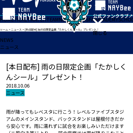
HOME
TICKET
MATCH
TEAM
NEWS
GOODS
FAN
ACADEMY
SCHO
ホーム
>
ニュース
>
[本日配布] 雨の日限定企画「たかしくんシール」プレゼント！
閉じる
NEWS
ニュース
[本日配布] 雨の日限定企画「たかしく
んシール」プレゼント！
2018.10.06
ニュース
雨が降ってもレべスタに行こう！レベルファイブスタジ
アムのメインスタンド、バックスタンドは屋根付きだか
ら安心です。雨に濡れずに試合をお楽しみいただけます