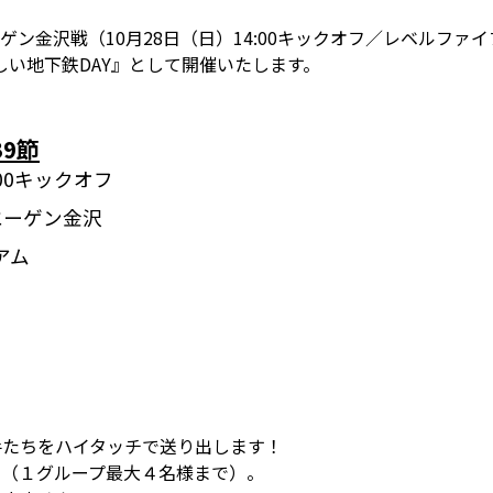
エーゲン金沢戦（10月28日（日）14:00キックオフ／レベルフ
い地下鉄DAY』として開催いたします。
39節
4:00キックオフ
ツエーゲン金沢
アム
手たちをハイタッチで送り出します！
す（１グループ最大４名様まで）。