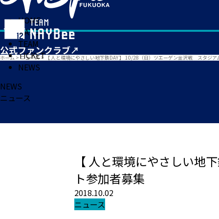
HOME
MATCH
TEAM
TICKET
ホーム
>
ニュース
>
【 人と環境にやさしい地下鉄DAY 】 10/28（日）ツエーゲン金沢戦 スタジ
NEWS
NEWS
ニュース
【 人と環境にやさしい地下鉄
ト参加者募集
2018.10.02
ニュース