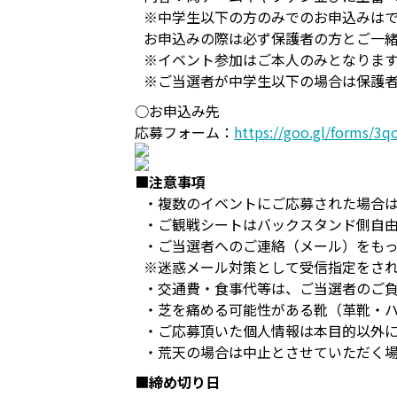
※中学生以下の方のみでのお申込みは
お申込みの際は必ず保護者の方とご一
※イベント参加はご本人のみとなりま
※ご当選者が中学生以下の場合は保護者
○お申込み先
応募フォーム：
https://goo.gl/forms/3q
■
注意事項
・複数のイベントにご応募された場合は
・ご観戦シートはバックスタンド側自
・ご当選者へのご連絡（メール）をも
※迷惑メール対策として受信指定をされてい
・交通費・食事代等は、ご当選者のご
・芝を痛める可能性がある靴（革靴・
・ご応募頂いた個人情報は本目的以外
・荒天の場合は中止とさせていただく
■
締め切り日