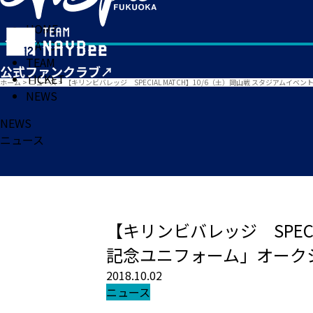
HOME
MATCH
TEAM
TICKET
ホーム
>
ニュース
>
【キリンビバレッジ SPECIAL MATCH】10/6（土）岡山戦 スタジアムイ
NEWS
NEWS
ニュース
【キリンビバレッジ SPECI
記念ユニフォーム」オーク
2018.10.02
ニュース