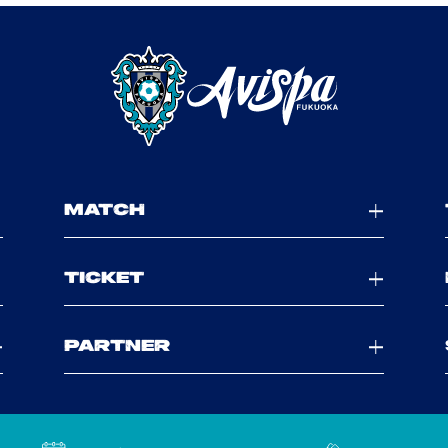
MATCH
TICKET
PARTNER