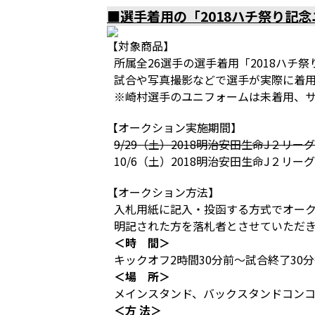
■選手着用の「2018ハチ祭り記
【対象商品】
所属全26選手の選手着用「2018ハチ
試合や写真撮影などで選手が実際に着
※崎村選手のユニフォームは未着用、
【オークション実施期間】
9/29（土）2018明治安田生命J２リ
10/6（土）2018明治安田生命J２リ
【オークション方法】
入札用紙に記入・投函する方式でオー
明記された方を落札者とさせていただ
＜時 間＞
キックオフ2時間30分前～試合終了30
＜場 所＞
メインスタンド、バックスタンドコン
＜方 法＞