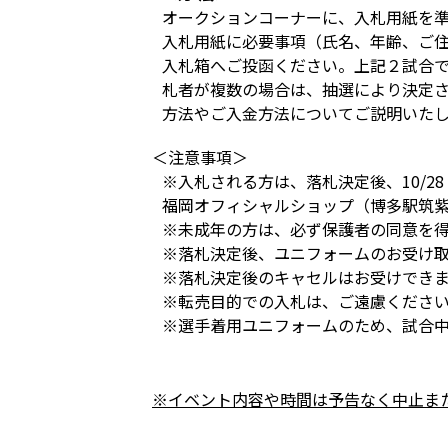
オークションコーナーに、入札用紙を
入札用紙に必要事項（氏名、年齢、ご
入札箱へご投函ください。上記２試合
札者が複数の場合は、抽選により決定
方法やご入金方法についてご説明いた
＜注意事項＞
※入札される方は、落札決定後、10/2
福岡オフィシャルショップ（博多駅筑
※未成年の方は、必ず保護者の同意を
※落札決定後、ユニフォームのお受け
※落札決定後のキャセルはお受けでき
※転売目的での入札は、ご遠慮くださ
※選手着用ユニフォームのため、試合
※イベント内容や時間は予告なく中止ま