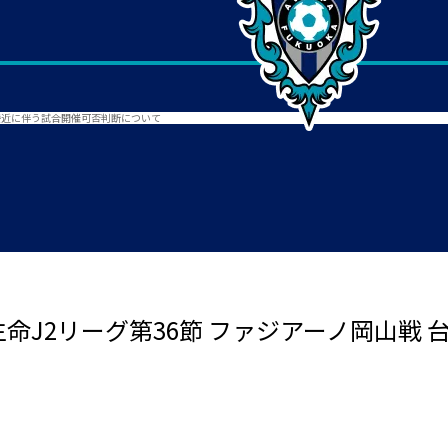
5号接近に伴う試合開催可否判断について
田生命J2リーグ第36節 ファジアーノ岡山戦