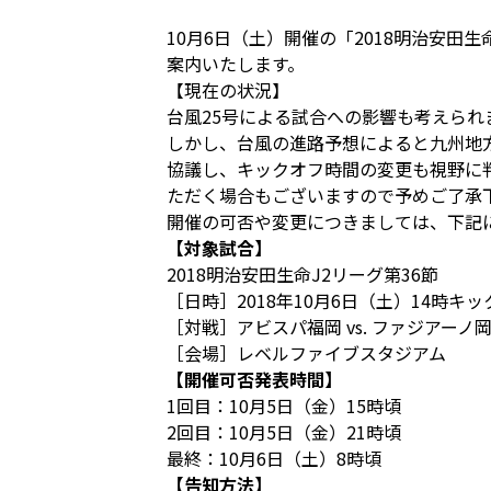
10月6日（土）開催の「2018明治安田
案内いたします。
【現在の状況】
台風25号による試合への影響も考えら
しかし、台風の進路予想によると九州地
協議し、キックオフ時間の変更も視野に
ただく場合もございますので予めご了承
開催の可否や変更につきましては、下記
【対象試合】
2018明治安田生命J2リーグ第36節
［日時］2018年10月6日（土）14時キ
［対戦］アビスパ福岡 vs. ファジアーノ
［会場］レベルファイブスタジアム
【開催可否発表時間】
1回目：10月5日（金）15時頃
2回目：10月5日（金）21時頃
最終：10月6日（土）8時頃
【告知方法】