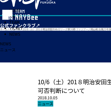
HOME
MATCH
TEAM
TICKET
ホーム
>
ニュース
>
10/6（土）201８明治安田生命J2リーグ第36節 ファジアーノ岡山戦 台風2
NEWS
NEWS
ニュース
10/6（土）201８明治安
可否判断について
2018.10.05
ニュース