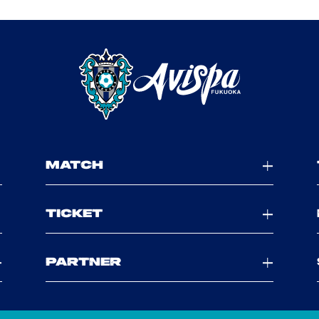
MATCH
TICKET
PARTNER