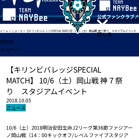
HOME
TICKET
MATCH
TEAM
NEWS
GOODS
FAN
ACADEMY
SCHO
ホーム
>
ニュース
>
【キリンビバレッジSPECIAL MATCH】 10/6（土）岡山戦 神７祭り スタジアムイベント
閉じる
NEWS
ニュース
【キリンビバレッジSPECIAL
MATCH】 10/6（土）岡山戦 神７祭
り スタジアムイベント
2018.10.05
ニュース
10/6（土）2018明治安田生命J2リーグ第36節ファジアー
ノ岡山戦（14：00キックオフ/レベルファイブスタジア