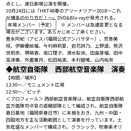
点とし、連日劇場公演を開催。
10月24日には「HKT48春のアリーナツアー2018～これ
が博多のやり方だ！～」DVD&Blu-rayが発売される。
来場メンバー（予定）
※ メンバーは急遽変更となる
場合がございます。あらかじめご了承ください。
豊永阿紀（アビスパ福岡公式アンバサダー）、荒巻美
咲、伊藤優絵瑠、今村麻莉愛、岩花詩乃、上野遥、熊沢
世莉奈、堺萌香、坂口理子、清水梨央、田島芽瑠、田中
菜津美、外薗葉月、松田祐実、本村碧唯、山内祐奈
◆航空自衛隊 西部航空音楽隊 演奏
【時間／場所】
12:30～／モニュメント広場
12:50～／ピッチ
＜プロフィール＞ 西部航空音楽隊は、航空自衛隊西部航
空方面隊司令官の直轄部隊として編成され、航空自衛隊
春日基地（福岡県春日市）に本拠をおき、九州・中国・
四国地方を主な活動範囲として演奏を行っています。士
気旺盛なメンバーで構成され、クラシック、吹奏楽オリ