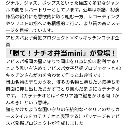
ジナル、ジャズ、ポップスといった幅広く多彩なジャン
ルの曲をレパートリーとしています。近年は新譜、初演
作品の紹介にも意欲的に取り組む一方、レコーディング
やソリストの招へいも積極的に行い、より質の高いステ
ージを目指しています。
アビスパ女子発掘プロジェクト×K‘ｓキッチンコラボ企
画
「勝て！ナチオ弁当mini」が登場！
アビスパ福岡の堅い守りで岡山を０点に抑え勝利する！
という思いを込めてアビスパ女子発掘プロジェクトとK’s
キッチンさんが力を合わせて作ったお弁当です！
岡山名物のデミカツを、博多の名物と勝ちたい気持ちを
前面に押し出したおかずでとり囲んだまさにカテナチオ
です。（カテナチオとはイタリア語で鍵をかける閂（か
んぬき）という意味。
鍵をかけたような固い守りの伝統的なイタリアのサッカ
ースタイルをカテナチオと表現する）パッケージもアビ
スパ発掘プロジェクトが作成しました。