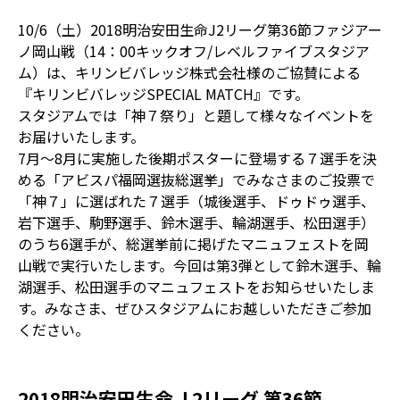
10/6（土）2018明治安田生命J2リーグ第36節ファジアー
ノ岡山戦（14：00キックオフ/レベルファイブスタジア
ム）は、キリンビバレッジ株式会社様のご協賛による
『キリンビバレッジSPECIAL MATCH』です。
スタジアムでは「神７祭り」と題して様々なイベントを
お届けいたします。
7月～8月に実施した後期ポスターに登場する７選手を決
める「アビスパ福岡選抜総選挙」でみなさまのご投票で
「神７」に選ばれた７選手（城後選手、ドゥドゥ選手、
岩下選手、駒野選手、鈴木選手、輪湖選手、松田選手）
のうち6選手が、総選挙前に掲げたマニュフェストを岡
山戦で実行いたします。今回は第3弾として鈴木選手、輪
湖選手、松田選手のマニュフェストをお知らせいたしま
す。みなさま、ぜひスタジアムにお越しいただきご参加
ください。
2018明治安田生命Ｊ2リーグ 第36節