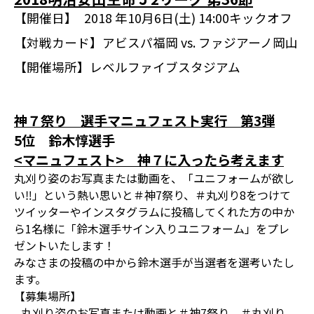
【開催日】
2018 年10月6日(土) 14:00キックオフ
【対戦カード】
アビスパ福岡 vs. ファジアーノ岡山
【開催場所】
レベルファイブスタジアム
神７祭り 選手マニュフェスト実行 第3弾
5位 鈴木惇選手
<マニュフェスト> 神７に入ったら考えます
丸刈り姿のお写真または動画を、「ユニフォームが欲し
い‼」という熱い思いと＃神7祭り、＃丸刈り8をつけて
ツイッターやインスタグラムに投稿してくれた方の中か
ら1名様に「鈴木選手サイン入りユニフォーム」をプレ
ゼントいたします！
みなさまの投稿の中から鈴木選手が当選者を選考いたし
ます。
【募集場所】
丸刈り姿のお写真または動画と＃神7祭り ＃丸刈り