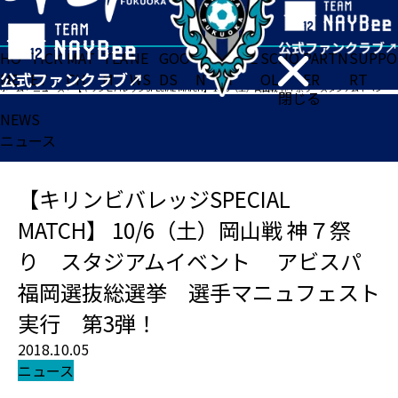
HO
TICK
MAT
TEA
NE
GOO
FA
ACADE
SCHO
PARTN
SUPPO
ME
ET
CH
M
WS
DS
N
MY
OL
ER
RT
ホーム
>
ニュース
>
【キリンビバレッジSPECIAL MATCH】 10/6（土）岡山戦 神７祭り スタジアムイベント アビスパ福岡選抜総選挙 選手マニュフェスト実行 第3弾！
閉じる
NEWS
ニュース
【キリンビバレッジSPECIAL
MATCH】 10/6（土）岡山戦 神７祭
り スタジアムイベント アビスパ
福岡選抜総選挙 選手マニュフェスト
実行 第3弾！
2018.10.05
ニュース