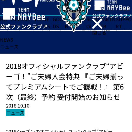
HO
TICK
MAT
TEA
NE
GOO
FA
ACADE
SCHO
PARTN
SUPPO
ME
ET
CH
M
WS
DS
N
MY
OL
ER
RT
ホーム
>
ニュース
>
2018オフィシャルファンクラブ“アビーゴ！”ご夫婦入会特典 『ご夫婦揃ってプレミアムシートでご観戦！』 第6次（最終）予約 受付開始のお知らせ
閉じる
NEWS
ニュース
2018オフィシャルファンクラブ“アビ
ーゴ！”ご夫婦入会特典 『ご夫婦揃っ
てプレミアムシートでご観戦！』 第6
次（最終）予約 受付開始のお知らせ
2018.10.10
ニュース
2018シーズンのオフィシャルファンクラブ“アビー