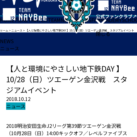
HOME
TICKET
MATCH
TEAM
NEWS
GOODS
FAN
ACADEMY
SCHO
ホーム
>
ニュース
>
【人と環境にやさしい地下鉄DAY 】10/28（日）ツエーゲン金沢戦 スタジアムイベント
閉じる
NEWS
ニュース
【人と環境にやさしい地下鉄DAY 】
10/28（日）ツエーゲン金沢戦 スタ
ジアムイベント
2018.10.12
ニュース
2018明治安田生命J2リーグ第39節ツエーゲン金沢戦
（10月28日（日）14:00キックオフ／レベルファイブス