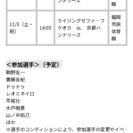
ンナリーズ
館
福岡
ライジングゼファ―フ
11/3（土・
市民
14:05
クオカ vs. 京都ハ
祝）
体育
ンナリーズ
館
＜参加選手＞（予定）
駒野友一
實藤友紀
ドゥドゥ
レオミネイロ
平尾壮
木戸皓貴
山ノ井拓己
ほか
※選手のコンディションにより、参加選手の変更やイベ