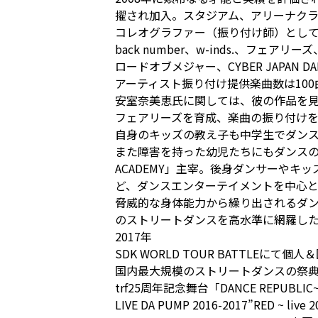
擢され加入。スタジアム、アリーナクラ
コレオグラファー（振り付け師）としても
back number、w-inds.、フェアリ
ロードオブメジャー、CYBER JAPA
アーティスト振り付け提供楽曲数は10
安室奈美恵氏に関しては、彼の作品を
フェアリーズを育成、楽曲の振り付けを
自身のキッズの教え子も中学生でダン
また障害を持った幼児たちにもダンスの楽
ACADEMY」主宰。後身ダンサーやキ
ど、ダンスエンターテイメントを中心とす
脅威的な身体能力から繰り出されるダンス
のストリートダンスを高水準に網羅し
2017年
SDK WORLD TOUR BATTLE
国内最大規模のストリートダンスの祭典「Shi
trf25周年記念舞台「DANCE REPUBLIC
LIVE DA PUMP 2016-2017”RED ~ l