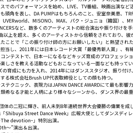
スでのパフォーマンスを始め、LIVE、TV番組、映画出演など
頭角を表し、DA PUMPはもちろんのこと、安室奈美恵、TRF
ーズ、UVERworld、MISONO、MAX、パク・ジュニョ（韓国）、MY 
N DANCERSなど、数多くのアーティストの総合演出や振り付けを
0曲以上を超え、多くのアーティストから信頼をされており、彼
見たことで「この振り付け師の方にお願いしたい」と熱望され
担当し、2011年には日本レコード大賞「最優秀新人賞」、有
スコンテストで、日本一になるなどキッズ育成のプロフェッシ
しさを教える活動などもおこなっている一面なども持っている。
ッズの育成にも力を入れ、2014年にはダンススタジオ、振り付
る株式会社Brush UP代表取締役としての顔も持つ。
テクニック、表現力はJAPAN DANCE AWARDにて最も
た類希なる才能と人柄により様々なシーンから、ダンス界の最
にて個人＆団体の二冠に輝き、前人未到8年連続世界大会優勝の偉業を
buya Street Dance Week」広報大使としてダンスデ
~The devotion~」特別出演。
ive 20th〜”演出＆出演。