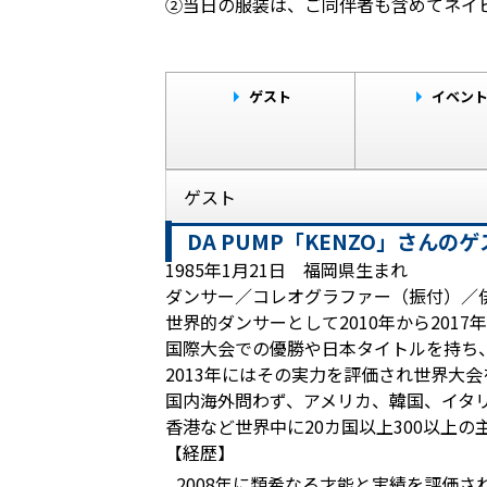
②当日の服装は、ご同伴者も含めてネイ
ゲスト
イベン
ゲスト
DA PUMP「KENZO」さんの
1985年1月21日 福岡県生まれ
ダンサー／コレオグラファー（振付）／
世界的ダンサーとして2010年から201
国際大会での優勝や日本タイトルを持ち、
2013年にはその実力を評価され世界大
国内海外問わず、アメリカ、韓国、イタ
香港など世界中に20カ国以上300以上
【経歴】
2008年に類希なる才能と実績を評価さ