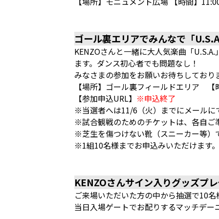
【場所】モニュメント広場 【時間】11:0
ゴール裏エリアでみんなで「U.S.A
KENZOさんと一緒に大人気楽曲「U.S
ます。ダンス初心者でも問題なし！
みなさまの参加をお願いお待ちしておりま
【場所】ゴール裏フィールドエリア 【時間
【参加申込URL】
※申込終了
※当選者へは11/6（火）までにメール
※試合観戦のためのチケットは、各自ご
※芝生を傷つけない靴（スニーカー等）
※1組10名様までお申込みいただけます
KENZOさんサイン入りグッズプレ
ご来場いただいた方の中から抽選で10名
当日入場ゲートでお配りするマッチデー