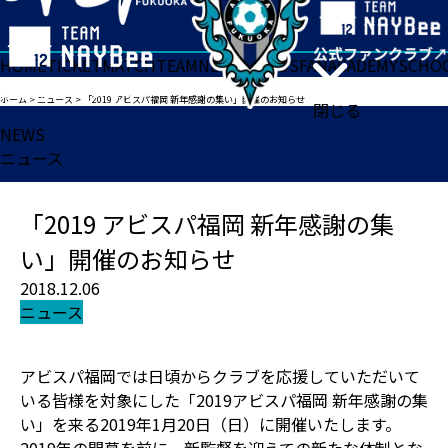
HOME
TICKET
MATCH
TEAM
NEWS
GOODS
FAN
ACADEMY
SCHO
ホーム
>
ニュース
>
「2019 アビスパ福岡 新年感謝の集い」開催のお知らせ
閉じる
NEWS
ニュース
「2019 アビスパ福岡 新年感謝の集
い」開催のお知らせ
2018.12.06
ニュース
アビスパ福岡では日頃からクラブを応援していただいて
いる皆様を対象にした「2019アビスパ福岡 新年感謝の集
い」を来る2019年1月20日（日）に開催いたします。