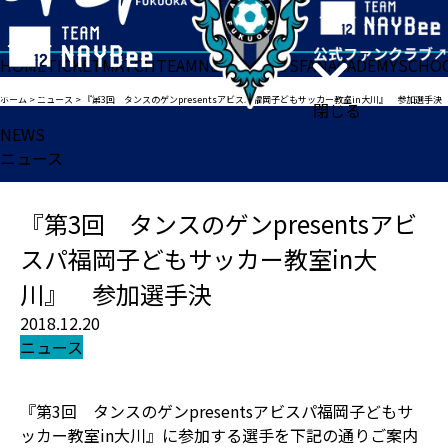
HOME
TICKET
MATCH
TEAM
NEWS
GOODS
FAN
ACADEMY
SCHO
ホーム
>
ニュース
>
『第3回 タンスのゲンpresentsアビスパ福岡子どもサッカー教室in大川』 参加選手決
閉じる
NEWS
ニュース
『第3回 タンスのゲンpresentsアビ
スパ福岡子どもサッカー教室in大
川』 参加選手決
2018.12.20
ニュース
『第3回 タンスのゲンpresentsアビスパ福岡子どもサ
ッカー教室in大川』に参加する選手を下記の通りご案内