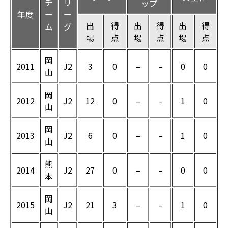
チ
リ
ップ
年度
ー
ー
出
得
出
得
出
得
ム
グ
場
点
場
点
場
点
岡
2011
J2
3
0
–
–
0
0
山
岡
2012
J2
12
0
–
–
1
0
山
岡
2013
J2
6
0
–
–
1
0
山
熊
2014
J2
27
0
–
–
0
0
本
岡
2015
J2
21
3
–
–
1
0
山