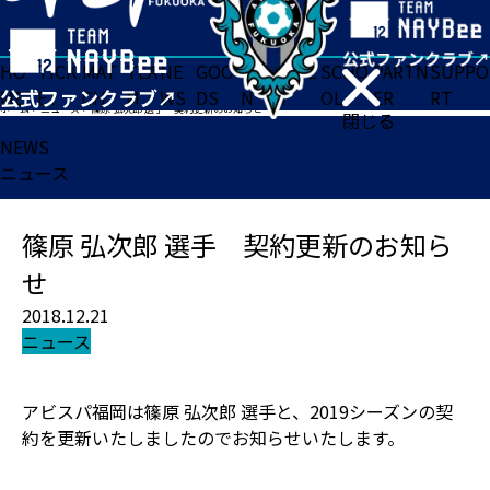
HO
TICK
MAT
TEA
NE
GOO
FA
ACADE
SCHO
PARTN
SUPPO
ME
ET
CH
M
WS
DS
N
MY
OL
ER
RT
ホーム
>
ニュース
>
篠原 弘次郎 選手 契約更新のお知らせ
閉じる
NEWS
ニュース
篠原 弘次郎 選手 契約更新のお知ら
せ
2018.12.21
ニュース
アビスパ福岡は篠原 弘次郎 選手と、2019シーズンの契
約を更新いたしましたのでお知らせいたします。