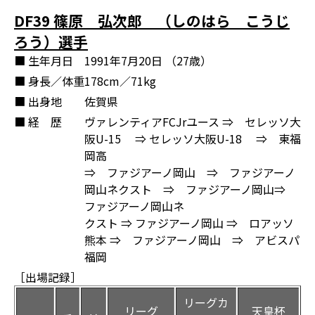
DF39 篠原 弘次郎 （しのはら こうじ
ろう）選手
■ 生年月日
1991年7月20日 （27歳）
■ 身長／体重
178cm／71kg
■ 出身地
佐賀県
■ 経 歴
ヴァレンティアFCJrユース ⇒ セレッソ大
阪U-15 ⇒ セレッソ大阪U-18 ⇒ 東福
岡高
⇒ ファジアーノ岡山 ⇒ ファジアーノ
岡山ネクスト ⇒ ファジアーノ岡山⇒
ファジアーノ岡山ネ
クスト ⇒ ファジアーノ岡山 ⇒ ロアッソ
熊本 ⇒ ファジアーノ岡山 ⇒ アビスパ
福岡
［出場記録］
リーグカ
リーグ
天皇杯