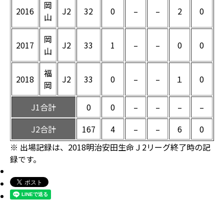
岡
2016
J2
32
0
–
–
2
0
山
岡
2017
J2
33
1
–
–
0
0
山
福
2018
J2
33
0
–
–
１
0
岡
J1合計
0
0
–
–
–
–
J2合計
167
4
–
–
6
0
※ 出場記録は、2018明治安田生命Ｊ2リーグ終了時の記
録です。