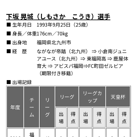
下坂 晃城（しもさか こうき）選手
■ 生年月日
1993年9月25日（25歳）
■ 身長／体重
176cm／70kg
■ 出身地
福岡県北九州市
■ 経 歴
ながなが帝踏（北九州） ⇒ 小倉南ジュニ
アユース（北九州）⇒ 東福岡高 ⇒ 鹿屋体
育大 ⇒ アビスパ福岡⇒FC町田ゼルビア
（期限付き移籍）
■ 出場記録
リーグカ
リーグ
天皇杯
チ
リ
ップ
年度
ー
ー
出
得
出
得
出
得
ム
グ
場
点
場
点
場
点
福