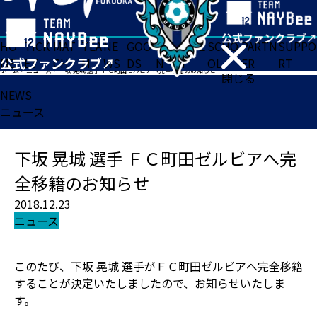
HO
TICK
MAT
TEA
NE
GOO
FA
ACADE
SCHO
PARTN
SUPPO
ME
ET
CH
M
WS
DS
N
MY
OL
ER
RT
ホーム
>
ニュース
>
下坂 晃城 選手 ＦＣ町田ゼルビアへ完全移籍のお知らせ
閉じる
NEWS
ニュース
下坂 晃城 選手 ＦＣ町田ゼルビアへ完
全移籍のお知らせ
2018.12.23
ニュース
このたび、下坂 晃城 選手がＦＣ町田ゼルビアへ完全移籍
することが決定いたしましたので、お知らせいたしま
す。