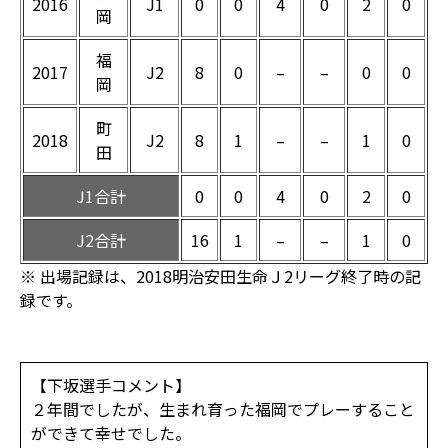
2016
J1
0
0
4
0
2
0
岡
福
2017
J2
8
0
–
–
0
0
岡
町
2018
J2
8
1
–
–
1
0
田
J1合計
0
0
4
0
2
0
J2合計
16
1
–
–
1
0
※ 出場記録は、2018明治安田生命Ｊ2リーグ終了時の記
録です。
【下坂選手コメント】
２年間でしたが、生まれ育った福岡でプレーすること
ができて幸せでした。