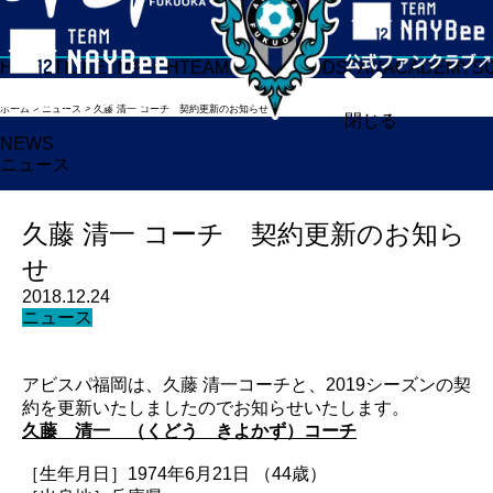
HOME
TICKET
MATCH
TEAM
NEWS
GOODS
FAN
ACADEMY
S
ホーム
>
ニュース
>
久藤 清一 コーチ 契約更新のお知らせ
閉じる
NEWS
ニュース
久藤 清一 コーチ 契約更新のお知ら
せ
2018.12.24
ニュース
アビスパ福岡は、久藤 清一コーチと、2019シーズンの契
約を更新いたしましたのでお知らせいたします。
久藤 清一 （くどう きよかず）コーチ
［生年月日］1974年6月21日 （44歳）