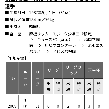
選手
■ 生年月日
1987年5月１日 （31歳）
■ 身長／体重
184cm／76kg
■ 出身地
静岡県
■ 経 歴
麻機サッカースポーツ少年団（静岡）
⇒ キューズFC（静岡） ⇒ 静岡学園
高 ⇒ 川崎フロンターレ ⇒ 清水エス
パルス ⇒ アビスパ福岡
［出場記録］
リーグカ
リーグ
天皇杯
チ
リ
ップ
年度
ー
ー
出
得
出
得
出
得
ム
グ
場
点
場
点
場
点
川
2009
崎
J1
0
0
2
0
3
0