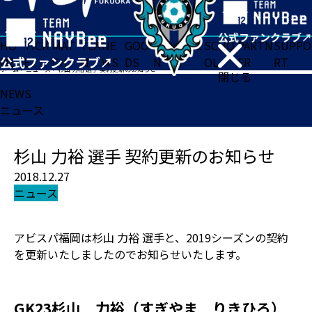
HO
TICK
MAT
TEA
NE
GOO
FA
ACADE
SCHO
PARTN
SUPPO
ME
ET
CH
M
WS
DS
N
MY
OL
ER
RT
ホーム
>
ニュース
>
杉山 力裕 選手 契約更新のお知らせ
閉じる
NEWS
ニュース
杉山 力裕 選手 契約更新のお知らせ
2018.12.27
ニュース
アビスパ福岡は杉山 力裕 選手と、2019シーズンの契約
を更新いたしましたのでお知らせいたします。
GK23杉山 力裕（すぎやま りきひろ）