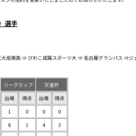
き）選手
正大淞南高 ⇒ びわこ成蹊スポーツ大 ⇒ 名古屋グランパス ⇒
リーグカップ
天皇杯
出場
得点
出場
得点
1
0
0
0
6
1
4
3