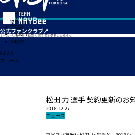
HOME
MATCH
TEAM
TICKET
ホーム
>
ニュース
>
松田 力 選手 契約更新のお知らせ
NEWS
NEWS
ニュース
松田 力 選手 契約更新のお
2018.12.27
ニュース
アビスパ福岡は松田 力 選手と、201