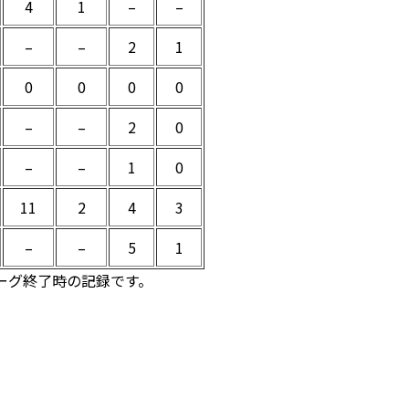
4
1
–
–
–
–
2
1
0
0
0
0
–
–
2
0
–
–
1
0
11
2
4
3
–
–
5
1
リーグ終了時の記録です。