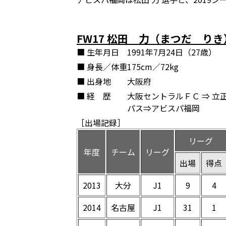
FW17 松田 力（まつだ り
■ 生年月日
1991年7月24日（27歳）
■ 身長／体重
175cm／72kg
■ 出身地
大阪府
■ 経 歴
大阪セントラルＦＣ ⇒ 立
パス⇒アビスパ福岡
［出場記録］
リーグ
年度
チーム
リーグ
出場
得点
2013
大分
J1
9
4
2014
名古屋
J1
31
1