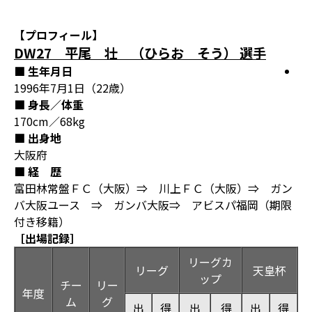
【プロフィール】
DW27 平尾 壮 （ひらお そう） 選手
■ 生年月日
1996年7月1日（22歳）
■ 身長／体重
170cm／68kg
■ 出身地
大阪府
■ 経 歴
富田林常盤ＦＣ（大阪）⇒ 川上ＦＣ（大阪）⇒ ガン
バ大阪ユース ⇒ ガンバ大阪⇒ アビスパ福岡（期限
付き移籍）
［出場記録］
リーグカ
リーグ
天皇杯
ップ
チー
リー
年度
ム
グ
出
得
出
得
出
得