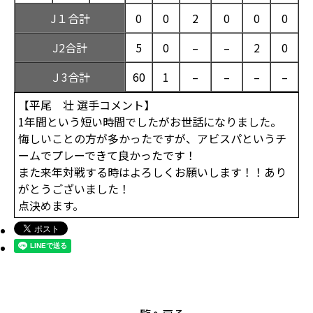
J１合計
0
0
2
0
0
0
J2合計
5
0
–
–
2
0
Ｊ3合計
60
1
–
–
–
–
【平尾 壮 選手コメント】
1年間という短い時間でしたがお世話になりました。
悔しいことの方が多かったですが、アビスパというチ
ームでプレーできて良かったです！
また来年対戦する時はよろしくお願いします！！あり
がとうございました！
点決めます。