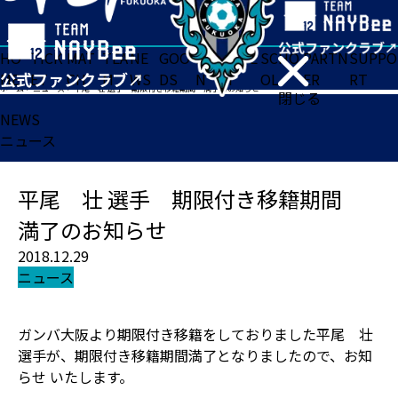
HO
TICK
MAT
TEA
NE
GOO
FA
ACADE
SCHO
PARTN
SUPPO
ME
ET
CH
M
WS
DS
N
MY
OL
ER
RT
ホーム
>
ニュース
>
平尾 壮 選手 期限付き移籍期間 満了のお知らせ
閉じる
NEWS
ニュース
平尾 壮 選手 期限付き移籍期間
満了のお知らせ
2018.12.29
ニュース
ガンバ大阪より期限付き移籍をしておりました平尾 壮
選手が、期限付き移籍期間満了となりましたので、お知
らせ いたします。