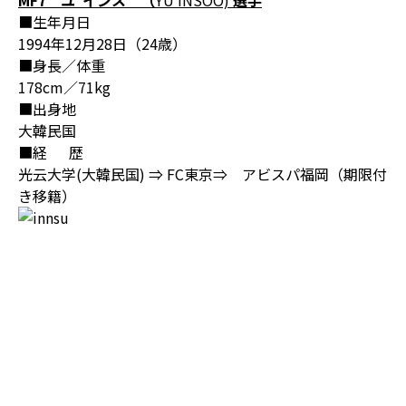
MF7
ユ インス （
YU INSOO)
選手
■生年月日
1994年12月28日（24歳）
■身長／体重
178cm／71kg
■出身地
大韓民国
■経 歴
光云大学(大韓民国) ⇒ FC東京⇒ アビスパ福岡（期限付
き移籍）