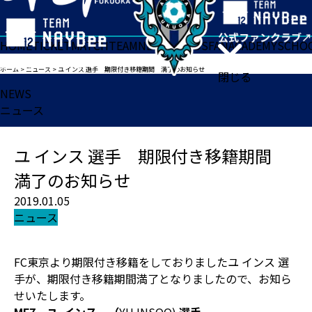
HOME
TICKET
MATCH
TEAM
NEWS
GOODS
FAN
ACADEMY
SCHO
ホーム
>
ニュース
>
ユ インス 選手 期限付き移籍期間 満了のお知らせ
閉じる
NEWS
ニュース
ユ インス 選手 期限付き移籍期間
満了のお知らせ
2019.01.05
ニュース
FC東京より期限付き移籍をしておりましたユ インス 選
手が、期限付き移籍期間満了となりましたので、お知ら
せいたします。