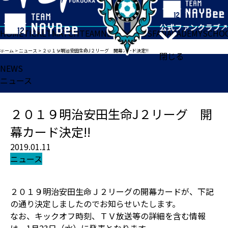
HOME
TICKET
MATCH
TEAM
NEWS
GOODS
FAN
ACADEMY
SCHO
ホーム
>
ニュース
>
２０１９明治安田生命J２リーグ 開幕カード決定!!
閉じる
NEWS
ニュース
２０１９明治安田生命J２リーグ 開
幕カード決定!!
2019.01.11
ニュース
２０１９明治安田生命Ｊ２リーグの開幕カードが、下記
の通り決定しましたのでお知らせいたします。
なお、キックオフ時刻、ＴＶ放送等の詳細を含む情報