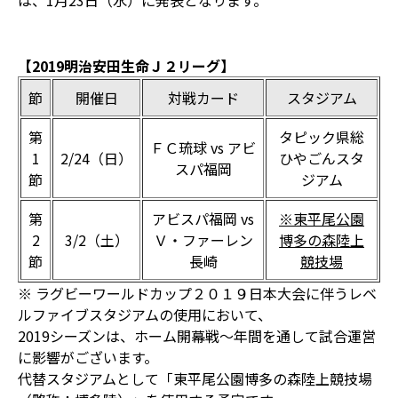
は、1月23日（水）に発表となります。
【2019明治安田生命Ｊ２リーグ】
節
開催日
対戦カード
スタジアム
第
タピック県総
ＦＣ琉球 vs アビ
1
2/24（日）
ひやごんスタ
スパ福岡
節
ジアム
第
アビスパ福岡 vs
※東平尾公園
2
3/2（土）
Ｖ・ファーレン
博多の森陸上
節
長崎
競技場
※ ラグビーワールドカップ２０１９日本大会に伴うレベ
ルファイブスタジアムの使用において、
2019シーズンは、ホーム開幕戦～年間を通して試合運営
に影響がございます。
代替スタジアムとして「東平尾公園博多の森陸上競技場