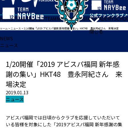
HOME
TICKET
MATCH
TEAM
NEWS
GOODS
FAN
ACADEMY
SCHO
ホーム
>
ニュース
>
1/20開催「2019 アビスパ福岡 新年感謝の集い」HKT48 豊永阿紀さん 来場決定
閉じる
NEWS
ニュース
1/20開催「2019 アビスパ福岡 新年感
謝の集い」HKT48 豊永阿紀さん 来
場決定
2019.01.13
ニュース
アビスパ福岡では日頃からクラブを応援していただいて
いる皆様を対象にした「2019アビスパ福岡 新年感謝の集