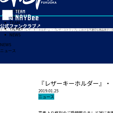
HOME
MATCH
TEAM
TICKET
ホーム
>
ニュース
>
『レザーキーホルダー』・『レザーストラップ』における不適切な商品表示と
NEWS
NEWS
ニュース
『レザーキーホルダー』・
2019.01.25
ニュース
平素より格別のご愛顧賜りまして誠に有