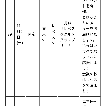
メイベン
トを開
催。
とびっき
11月は
りのメニ
11
レ
東
「レベス
ューをお
月2
ベ
39
未定
京
タグルメ
届けいた
日
ス
V
グランプ
します。
(土)
タ
リ」！
いっぱい
食べてパ
ワフルに
応援しよ
う！
食欲の秋
はレベス
タで決ま
り！
毎年恒例