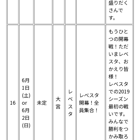
盛りだく
さんで
す。
もうひと
つの開幕
戦！ただ
いまレベ
スタ、お
かえり皆
様！
6月
レベスタ
1日
レ
での2019
(土)
レべスタ
大
ベ
シーズン
16
or
未定
開幕！全
宮
ス
最初の戦
6月
員集合！
タ
いです。
2日
みんなで
(日)
勝利をつ
かみ取ろ