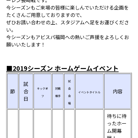
ーレン長崎戦です。
今シーズンもご来場の皆様に楽しんでいただける企画を
たくさんご用意しておりますので、
ぜひお誘い合わせの上、スタジアムへ足をお運びくださ
い。
今シーズンもアビスパ福岡への熱いご声援をよろしくお
願いいたします！
■2019シーズン ホームゲームイベント
試
試
キックオ
対戦
合
節
合
内容
イベントタイトル
フ
相手
会
日
場
待ちに待
ったホー
ム開幕