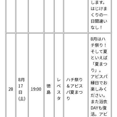
します。
はじけま
くりの一
日間違い
なし！
8月はハ
チ祭り！
そして夏
といえば
「夏まつ
り」。
アビスパ
8月
レ
ハチ祭り
縁日でお
17
徳
ベ
＆アビス
28
19:00
楽しみく
日
島
ス
パ夏まつ
ださい。
(土)
タ
り
また浴衣
DAYも復
活。アビ