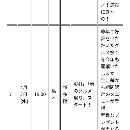
ノ！遊び
にき～
の！
昨年ご好
評をいた
だいたグ
ルメ祭り
を今年も
開催いた
します！
全店舗か
4月は「春
4月
博
ら期間限
栃
のグルメ
7
3日
19:00
多
定のメニ
木
祭り」ス
(水)
陸
ューが登
タート！
場。
素敵なプ
レゼント
が当たる