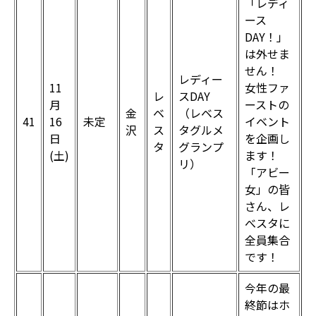
「レディ
ース
DAY！」
は外せま
せん！
レディー
11
女性ファ
レ
スDAY
月
ーストの
金
ベ
（レベス
41
16
未定
イベント
沢
ス
タグルメ
日
を企画し
タ
グランプ
(土)
ます！
リ）
「アビー
女」の皆
さん、レ
べスタに
全員集合
です！
今年の最
終節はホ