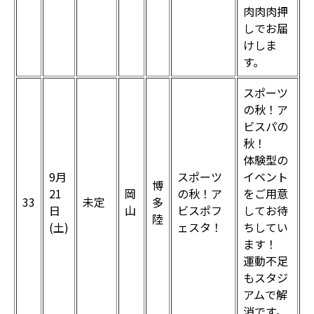
肉肉肉押
しでお届
けしま
す。
スポーツ
の秋！ア
ビスパの
秋！
体験型の
9月
スポーツ
イベント
博
21
岡
の秋！ア
をご用意
33
未定
多
日
山
ビスポフ
してお待
陸
(土)
ェスタ！
ちしてい
ます！
運動不足
もスタジ
アムで解
消です。