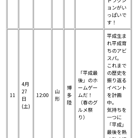
トラクシ
ョンがい
っぱいで
す！
平成生ま
れ平成育
ちのアビ
スパ。
これまで
「平成最
の歴史を
後」のホ
振り返る
4月
博
ームゲー
イベント
27
山
11
12:00
多
ムだ！
を計画
日
形
陸
（春のグ
中。
(土)
ルメ祭
気持ちを
り）
一つに
「平成」
最後を熱