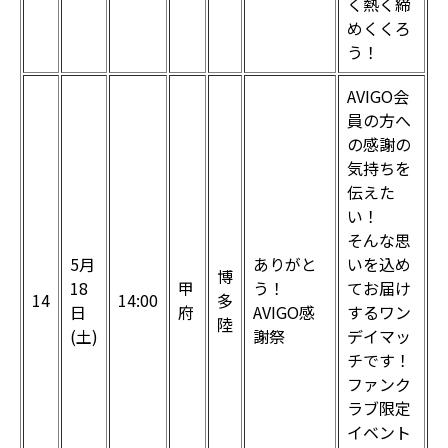
く熱く締
めくくろ
う！
AVIGO会
員の方へ
の感謝の
気持ちを
伝えた
い！
そんな思
5月
ありがと
いを込め
博
18
甲
う！
てお届け
14
14:00
多
日
府
AVIGO感
するワン
陸
(土)
謝祭
デイマッ
チです！
ファンク
ラブ限定
イベント