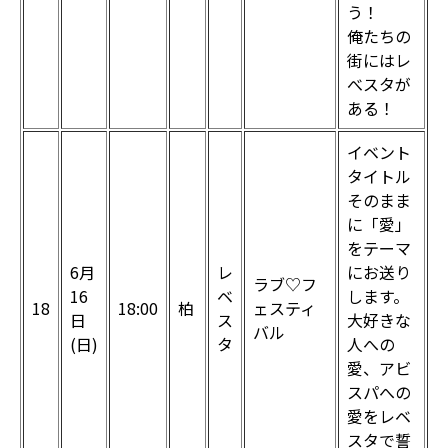
う！
俺たちの
街にはレ
べスタが
ある！
イベント
タイトル
そのまま
に「愛」
をテーマ
6月
レ
にお送り
ラブ♡フ
16
ベ
します。
18
18:00
柏
ェスティ
日
ス
大好きな
バル
(日)
タ
人への
愛、アビ
スパへの
愛をレベ
スタで誓