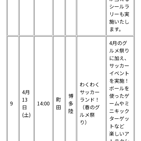
シールラ
リーも実
施いたし
ます。
4月のグ
ルメ祭り
に加え、
サッカー
イベント
を実施！
わくわく
ボールを
4月
サッカー
博
使ったゲ
13
町
ランド！
9
14:00
多
ームやミ
日
田
（春のグ
陸
ニキック
(土)
ルメ祭
ターゲッ
り）
トなど
楽しいア