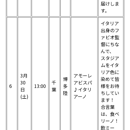
届けしま
す。
イタリア
出身のフ
ァビオ監
督にちな
んで、
スタジア
ムをイタ
リア色に
3月
アモーレ
博
染めて皆
30
千
アビスパ
6
13:00
多
様をお待
日
葉
♪イタリ
陸
ちしてい
(土)
アーノ
ます！
合言葉
は、食ベ
リーノ！
飲ミー