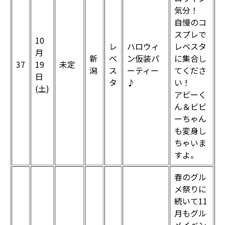
気分！
自慢のコ
スプレで
10
レ
ハロウィ
レベスタ
月
新
ベ
ン仮装パ
に集合し
37
19
未定
潟
ス
ーティー
てくださ
日
タ
♪
い！
(土)
アビーく
ん＆ビビ
ーちゃん
も変身し
ちゃいま
すよ。
春のグル
メ祭りに
続いて11
月もグル