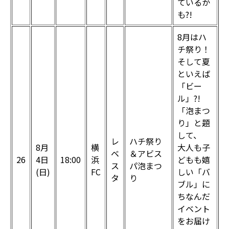
ているか
も?!
8月はハ
チ祭り！
そして夏
といえば
「ビー
ル」?!
「泡まつ
り」と題
して、
レ
ハチ祭り
8月
横
大人も子
ベ
＆アビス
26
4日
18:00
浜
どもも嬉
ス
パ泡まつ
(日)
FC
しい「バ
タ
り
ブル」に
ちなんだ
イベント
をお届け