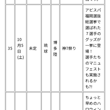
アビスパ
福岡選抜
総選挙で
選ばれた
７選手の
10
グッズが
博
月5
琉
一挙に登
35
未定
多
神7祭り
日
球
場！
陸
(土)
選手たち
のマニュ
フェスト
も実施さ
れるか
も?!
ちょっと
早めのハ
ロウィン