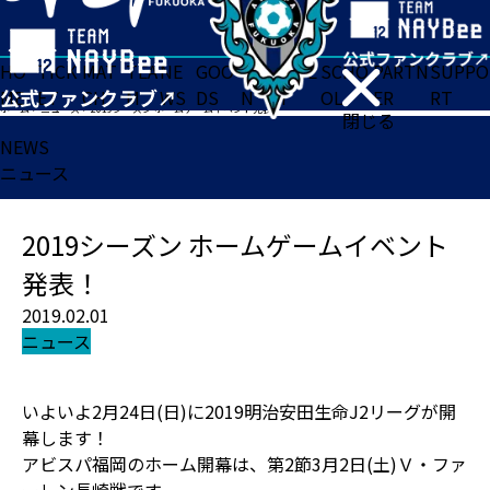
HO
TICK
MAT
TEA
NE
GOO
FA
ACADE
SCHO
PARTN
SUPPO
ME
ET
CH
M
WS
DS
N
MY
OL
ER
RT
ホーム
>
ニュース
>
2019シーズン ホームゲームイベント発表！
閉じる
NEWS
ニュース
2019シーズン ホームゲームイベント
発表！
2019.02.01
ニュース
いよいよ2月24日(日)に2019明治安田生命J2リーグが開
幕します！
アビスパ福岡のホーム開幕は、第2節3月2日(土)Ｖ・ファ