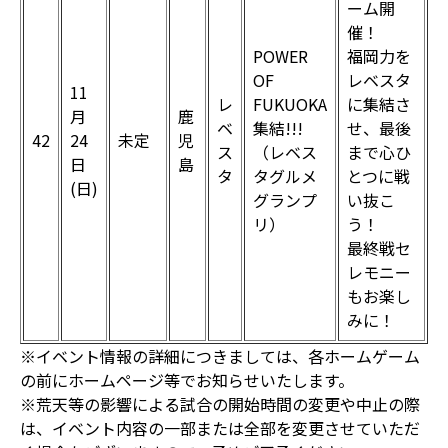
ーム開
催！
POWER
福岡力を
OF
レベスタ
11
レ
FUKUOKA
に集結さ
月
鹿
ベ
集結!!!
せ、最後
42
24
未定
児
ス
（レベス
まで心ひ
日
島
タ
タグルメ
とつに戦
(日)
グランプ
い抜こ
リ）
う！
最終戦セ
レモニー
もお楽し
みに！
※イベント情報の詳細につきましては、各ホームゲーム
の前にホームページ等でお知らせいたします。
※荒天等の影響による試合の開始時間の変更や中止の際
は、イベント内容の一部または全部を変更させていただ