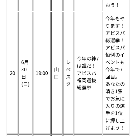
おう！
今年もや
ります！
アビスパ
総選挙！
アビスパ
恒例のイ
今年の神7
6月
レ
ベントも
は誰だ！
30
山
ベ
今年で7
20
19:00
アビスパ
日
口
ス
回目。
福岡選抜
(日)
タ
あなたの
総選挙
清き1票
でお気に
入りの選
手を1位
に押し上
げよう！