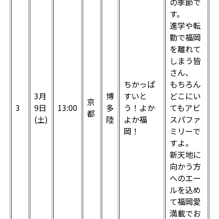
の季節で
す。
進学や転
勤で福岡
を離れて
しまう皆
さん、
ちかっぱ
もちろん
3月
博
すいと
どこにい
京
3
9日
13:00
多
う！よか
てもアビ
都
(土)
陸
よか福
スパファ
岡！
ミリーで
すよ。
新天地に
向かう方
へのエー
ルを込め
て福岡愛
満載でお