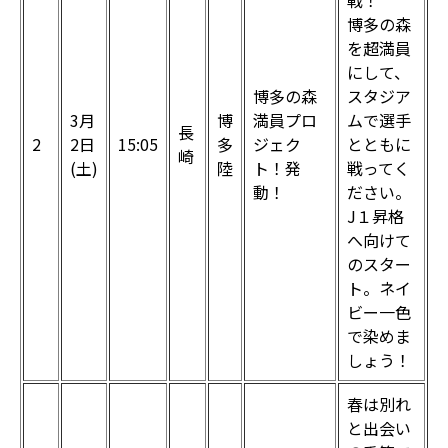
戦！
博多の森
を超満員
にして、
博多の森
スタジア
3月
博
満員プロ
ムで選手
長
2
2日
15:05
多
ジェク
とともに
崎
(土)
陸
ト！発
戦ってく
動！
ださい。
J１昇格
へ向けて
のスター
ト。ネイ
ビー一色
で染めま
しょう！
春は別れ
と出会い