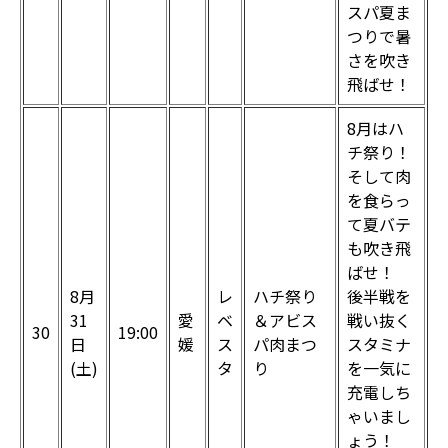
スパ夏ま
つりで暑
さを吹き
飛ばせ！
8月はハ
チ祭り！
そして肉
を食らっ
て夏バテ
も吹き飛
ばせ！
8月
レ
ハチ祭り
後半戦を
31
愛
ベ
＆アビス
戦い抜く
30
19:00
日
媛
ス
パ肉まつ
スタミナ
(土)
タ
り
を一気に
充電しち
ゃいまし
ょう！