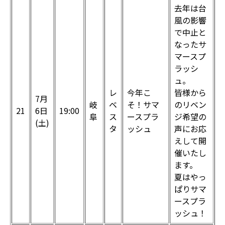
去年は台
風の影響
で中止と
なったサ
マースプ
ラッシ
ュ。
レ
今年こ
皆様から
7月
岐
ベ
そ！サマ
のリベン
21
6日
19:00
阜
ス
ースプラ
ジ希望の
(土)
タ
ッシュ
声にお応
えして開
催いたし
ます。
夏はやっ
ぱりサマ
ースプラ
ッシュ！