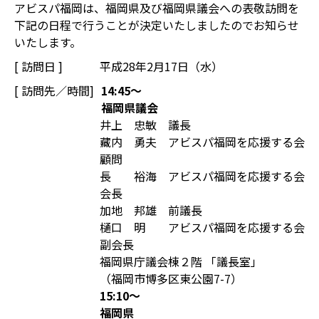
アビスパ福岡は、福岡県及び福岡県議会への表敬訪問を
下記の日程で行うことが決定いたしましたのでお知らせ
いたします。
[ 訪問日 ]
平成28年2月17日（水）
[ 訪問先／時間]
14:45～
福岡県議会
井上 忠敏 議長
藏内 勇夫 アビスパ福岡を応援する会
顧問
長 裕海 アビスパ福岡を応援する会
会長
加地 邦雄 前議長
樋口 明 アビスパ福岡を応援する会
副会長
福岡県庁議会棟２階 「議長室」
（福岡市博多区東公園7-7）
15:10～
福岡県