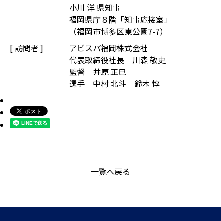
小川 洋 県知事
福岡県庁８階「知事応接室」
（福岡市博多区東公園7-7）
[ 訪問者 ]
アビスパ福岡株式会社
代表取締役社長 川森 敬史
監督 井原 正巳
選手 中村 北斗 鈴木 惇
一覧へ戻る