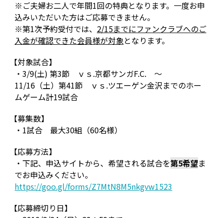
※ご夫婦お二人で年間1回の特典となります。一度お申
込みいただいた方はご応募できません。
※第1次予約受付では、
2/15までにファンクラブへのご
入金が確認できた会員様が対象
となります。
【対象試合】
・3/9(土) 第3節 ｖｓ.京都サンガF.C. ～
11/16（土）第41節 ｖｓ.ツエーゲン金沢までのホー
ムゲーム計19試合
【募集数】
・1試合 最大30組（60名様）
【応募方法】
・下記、申込サイトから、希望される試合を
第5希望
ま
でお申込みください。
https://goo.gl/forms/Z7MtN8M5nkgvw1523
【応募締切り日】