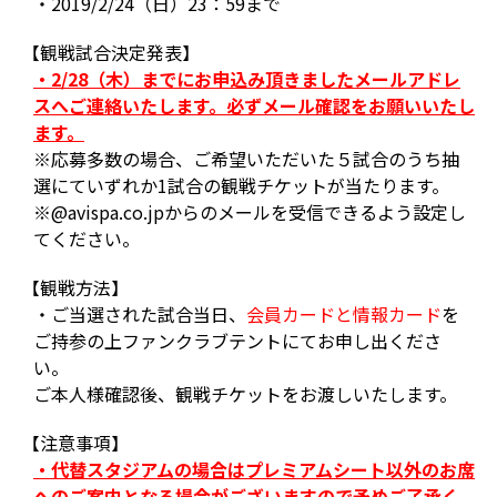
・2019/2/24（日）23：59まで
【観戦試合決定発表】
・2/28（木）までにお申込み頂きましたメールアドレ
スへご連絡いたします。必ずメール確認をお願いいたし
ます。
※応募多数の場合、ご希望いただいた５試合のうち抽
選にていずれか1試合の観戦チケットが当たります。
※@avispa.co.jpからのメールを受信できるよう設定し
てください。
【観戦方法】
・ご当選された試合当日、
会員カードと情報カード
を
ご持参の上ファンクラブテントにてお申し出くださ
い。
ご本人様確認後、観戦チケットをお渡しいたします。
【注意事項】
・代替スタジアムの場合はプレミアムシート以外のお席
へのご案内となる場合がございますので予めご了承く