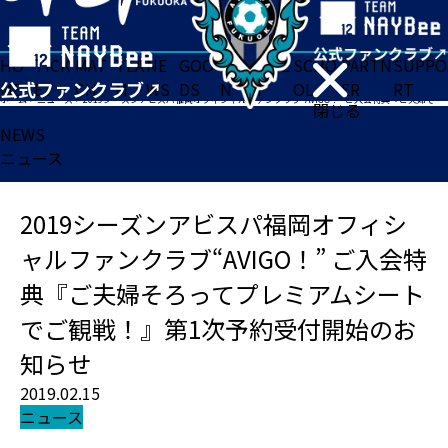
HO
TICK
MAT
TEA
NE
GOO
FA
ACADE
SCHO
PARTN
SUPPO
ME
ET
CH
M
WS
DS
N
MY
OL
ER
RT
ホーム
>
ニュース
>
2019シーズンアビスパ福岡オフィシャルファンクラブ“AVIGO！” ご入会特典『ご夫婦そろってプレミアムシートでご観戦！』第1次予約受付開始のお知らせ
閉じる
NEWS
ニュース
2019シーズンアビスパ福岡オフィシ
ャルファンクラブ“AVIGO！” ご入会特
典『ご夫婦そろってプレミアムシート
でご観戦！』第1次予約受付開始のお
知らせ
2019.02.15
ニュース